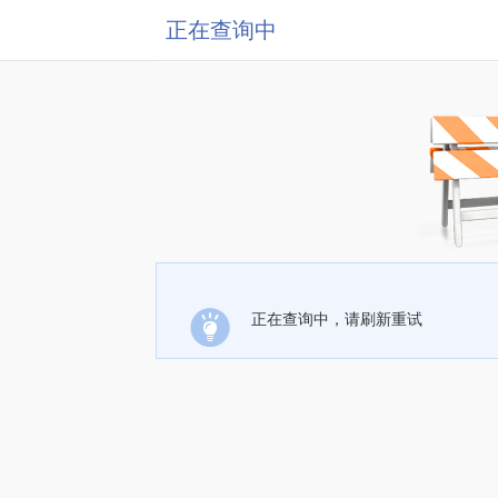
正在查询中
正在查询中，请刷新重试