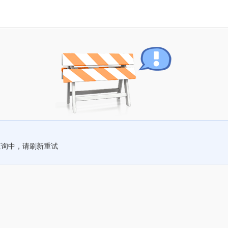
查询中，请刷新重试