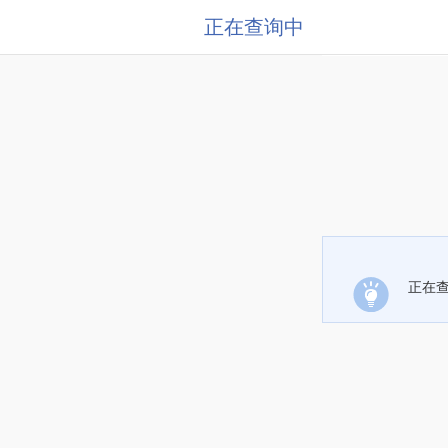
正在查询中
正在